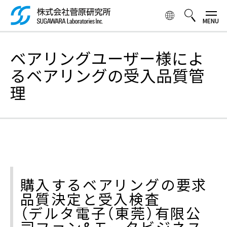
メ
イ
ン
コ
検索ボックス
ン
ベアリングユーザー様によ
テ
るベアリングの受入品質管
ン
ツ
理
に
移
動
購入するベアリングの要求
品質決定と受入検査
（デルタ電子（東莞）有限公
司ファン&モータビジネス