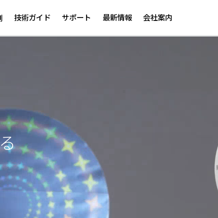
メ
イ
技術ガイド
サポート
最新情報
会社案内
例
ン
コ
ン
テ
ン
ツ
に
移
動
る