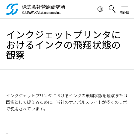
メ
イ
ン
コ
検索ボックス
ン
インクジェットプリンタに
テ
おけるインクの飛翔状態の
ン
ツ
観察
に
移
動
インクジェットプリンタにおけるインクの飛翔状態を観察または
画像として捉えるために、当社のナノパルスライトが多くのラボ
で使用されています。