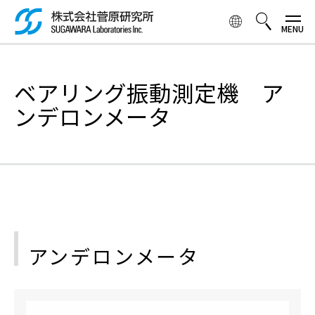
メ
イ
ン
コ
検索ボックス
ン
ベアリング振動測定機 ア
テ
ン
ンデロンメータ
ツ
に
移
動
アンデロンメータ