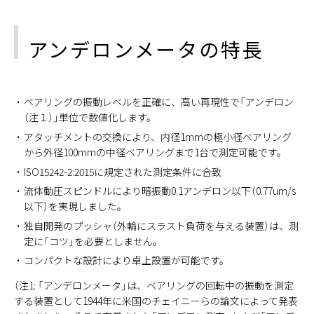
アンデロンメータの特長
ベアリングの振動レベルを正確に、高い再現性で「アンデロン
（注１）」単位で数値化します。
アタッチメントの交換により、内径1mmの極小径ベアリング
から外径100mmの中径ベアリングまで1台で測定可能です。
ISO15242-2:2015に規定された測定条件に合致
流体動圧スピンドルにより暗振動0.1アンデロン以下（0.77um/s
以下）を実現しました。
独自開発のプッシャ（外輪にスラスト負荷を与える装置）は、測
定に「コツ」を必要としません。
コンパクトな設計により卓上設置が可能です。
（注1: 「アンデロンメータ」は、ベアリングの回転中の振動を測定
する装置として1944年に米国のチェイニーらの論文によって発表