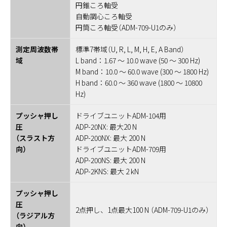
円錐ころ軸受
自動調心ころ軸受
円筒ころ軸受（ADM-709-U1のみ）
測定周波数帯
標準7帯域（U, R, L, M, H, E, A Band）
域
L band：1.67 ～ 10.0 wave (50 ～ 300 Hz)
M band：10.0 ～ 60.0 wave (300 ～ 1800 Hz)
H band：60.0 ～ 360 wave (1800 ～ 10800
Hz)
プッシャ押し
ドライブユニットADM-104用
圧
ADP-20NX: 最大20 N
（スラスト方
ADP-200NX: 最大 200 N
向）
ドライブユニットADM-709用
ADP-200NS: 最大 200 N
ADP-2KNS: 最大 2 kN
プッシャ押し
圧
2点押し、1点最大100 N （ADM-709-U1のみ）
（ラジアル方
向）