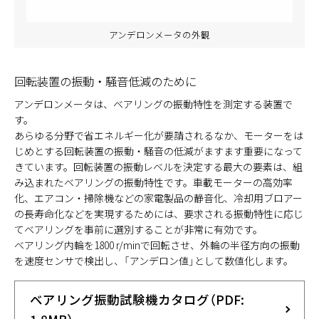
アンデロンメータの外観
回転装置の振動・騒音低減のために
アンデロンメータは、ベアリングの振動特性を測定する装置で
す。
あらゆる分野で省エネルギー化が要請されるなか、モーターをは
じめとする回転装置の振動・騒音の低減がますます重要になって
きています。回転装置の振動レベルを決定する最大の要素は、組
み込まれたベアリングの振動特性です。車載モーターの高効率
化、エアコン・掃除機などの家電製品の静音化、冷却用ブロアー
の長寿命化などを実現するためには、要求される振動特性に応じ
てベアリングを事前に選別することが非常に有効です。
ベアリング内輪を1800 r/minで回転させ、外輪の半径方向の振動
を速度センサで検出し、「アンデロン値」として数値化します。
ベアリング振動試験機カタログ（PDF: