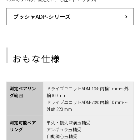
プッシャADP-シリーズ
おもな仕様
測定ベアリン
ドライブユニットADM-104: 内輪1 mm～外
グ範囲
輪100 mm
ドライブユニットADM-709: 内輪 10 mm～
外輪 220 mm
測定可能ベア
単列・複列深溝玉軸受
リング
アンギュラ玉軸受
自動調心玉軸受