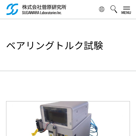
メ
イ
ン
コ
検索ボックス
ン
テ
ベアリングトルク試験
ン
ツ
に
移
動