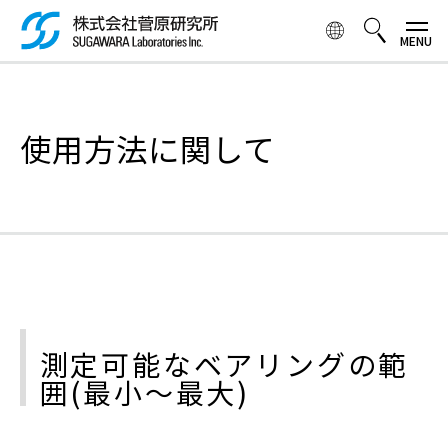
メ
イ
ン
コ
検索ボックス
ン
テ
使用方法に関して
ン
ツ
に
移
動
測定可能なベアリングの範
囲(最小～最大)