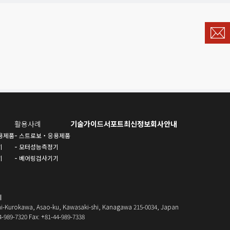
。
활용사례
기술가이드
서포트
최신정보
회사안내
용제품
스트로보・응용제품
기
모터성능측정기
기
베어링검사기기
지
i-Kurokawa, Asao-ku, Kawasaki-shi, Kanagawa 215-0034, Japan
4-989-7320 Fax: +81-44-989-7338