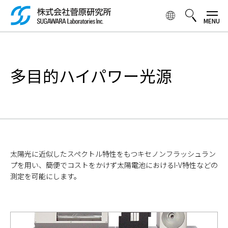
メ
イ
ン
コ
検索ボックス
ン
テ
多目的ハイパワー光源
ン
ツ
に
移
動
太陽光に近似したスペクトル特性をもつキセノンフラッシュラン
プを用い、簡便でコストをかけず太陽電池におけるI-V特性などの
測定を可能にします。