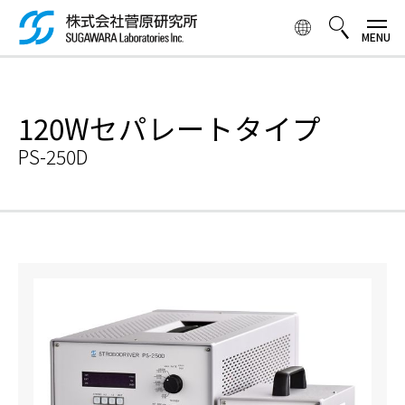
メ
イ
ン
コ
検索ボックス
ン
テ
120Wセパレートタイプ
ン
ツ
PS-250D
に
移
動