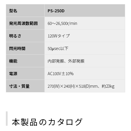
型名
PS-250D
発光周波数範囲
60～26,500r/min
明るさ
120Wタイプ
閃光時間
50μsec以下
機能
内部発振、外部発振
電源
AC100V±10%
寸法・質量
270(W)×240(H)×518(D)mm、約23kg
本製品のカタログ