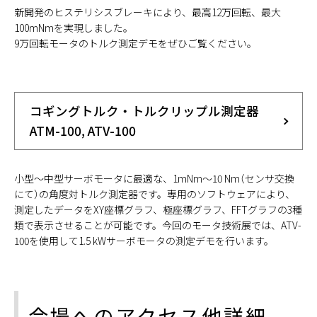
新開発のヒステリシスブレーキにより、最高12万回転、最大
100mNmを実現しました。
9万回転モータのトルク測定デモをぜひご覧ください。
コギングトルク・トルクリップル測定器
ATM-100, ATV-100
小型～中型サーボモータに最適な、1mNm～10 Nm（センサ交換
にて）の角度対トルク測定器です。専用のソフトウェアにより、
測定したデータをXY座標グラフ、極座標グラフ、FFTグラフの3種
類で表示させることが可能です。今回のモータ技術展では、ATV-
100を使用して1.5 kWサーボモータの測定デモを行います。
会場へのアクセス他詳細