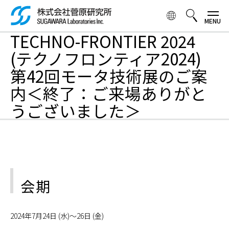
メ
イ
ン
TECHNO-FRONTIER 2024
コ
検索ボックス
ン
(テクノフロンティア2024)
テ
第42回モータ技術展のご案
ン
ツ
内＜終了：ご来場ありがと
に
うございました＞
移
動
会期
2024年7月24日 (水)～26日 (金)