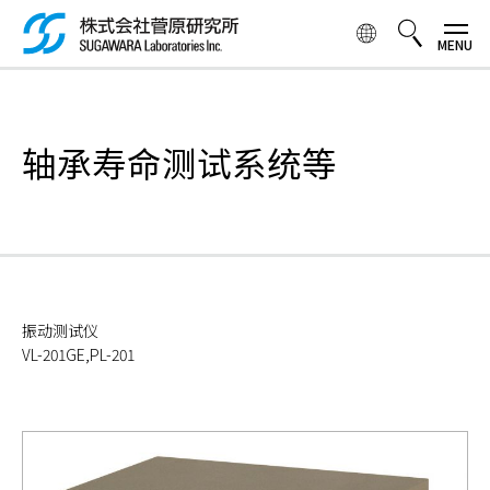
跳
转
到
主
検索ボックス
要
内
轴承寿命测试系统等
容
振动测试仪
VL-201GE,PL-201