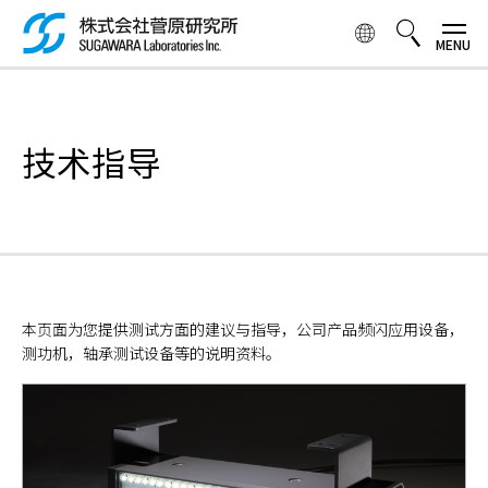
跳
转
到
主
検索ボックス
要
内
技术指导
容
本页面为您提供测试方面的建议与指导，公司产品频闪应用设备，
测功机，轴承测试设备等的说明资料。