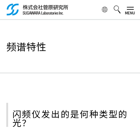
跳
转
到
主
検索ボックス
要
内
频谱特性
容
闪频仪发出的是何种类型的
光？