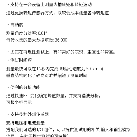
支持在一台设备上测量齿槽转矩和转矩波动
通过更换转矩传感器方式，以较低成本测量各种转矩值
高精度
测量角度分辨率: 0.01°
每转收集的最大数据项数: 36,000
尤其在再现性测试上，有非常好的表现，重复性非常高。
测试时间短
测量最快可以在1.2秒内完成(即驱动速度为 50 r/min).
垂直结构简化了轴向对准并缩短了测量时间.
便利的分析功能
通过快速FFT变化确定峰值数量，并支持谐波分析，
可极坐标显示
支持多种外部传感器
支持电压和电流测量
搭配我们可选的 I/O 组件，可以提供测试用的相关 输入和输出模拟
信号 ，有助于提供测试的可控性）.