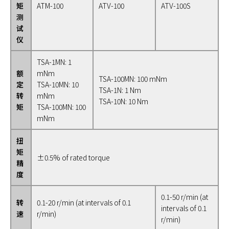
矩
ATM-100
ATV-100
ATV-100S
测
试
仪
TSA-1MN: 1
额
mNm
TSA-100MN: 100 mNm
定
TSA-10MN: 10
TSA-1N: 1 Nm
转
mNm
TSA-10N: 10 Nm
矩
TSA-100MN: 100
mNm
扭
矩
±0.5% of rated torque
精
度
0.1-50 r/min (at
转
0.1-20 r/min (at intervals of 0.1
intervals of 0.1
速
r/min)
r/min)