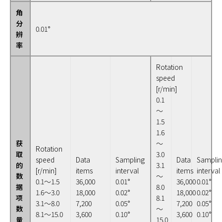
角
分
0.01°
辨
率
Rotation
speed
[r/min]
0.1
～
1.5
1.6
获
～
Rotation
取
3.0
speed
Data
Sampling
Data
Sampli
的
3.1
[r/min]
items
interval
items
interval
数
～
0.1～1.5
36,000
0.01°
36,000
0.01°
据
8.0
1.6～3.0
18,000
0.02°
18,000
0.02°
项
8.1
3.1～8.0
7,200
0.05°
7,200
0.05°
数
～
8.1～15.0
3,600
0.10°
3,600
0.10°
量
15.0