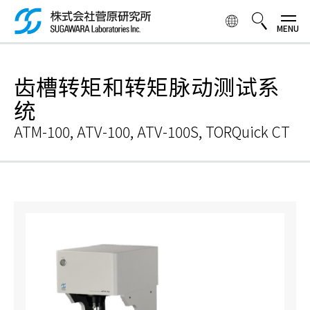
跳
转
到
主
検索ボックス
要
齿槽转矩和转矩脉动测试系
内
容
统
ATM-100, ATV-100, ATV-100S, TORQuick CT