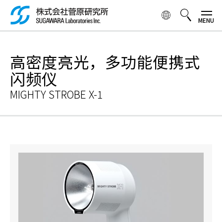
跳
转
到
主
検索ボックス
要
高密度亮光，多功能便携式
内
容
闪频仪
MIGHTY STROBE X-1