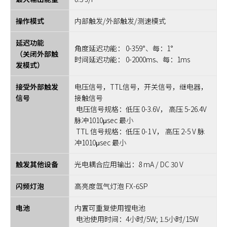
操作模式
内部触发/外部触发/测速模式
延迟功能
角度延迟功能： 0-359°、每：1°
（关闭外部触
时间延迟功能： 0-2000ms、每：1ms
发模式）
接受外部触发
电压信号，TTL信号，开关信号，继电器，
信号
接触信号
电压信号规格：低压 0-3.6V， 高压 5-26.4V
脉冲1010μsec 最小
TTL 信号规格：低压 0-1 V， 高压 2-5 V 脉
冲1010μsec 最小
触发其他设备
光电耦合应用输出：8 mA / DC 30 V
闪频灯泡
高亮度氙气灯泡 FX-6SP
电池
内置可重复使用锂电池
电池使用时间：4小时/5W; 1.5小时/15W