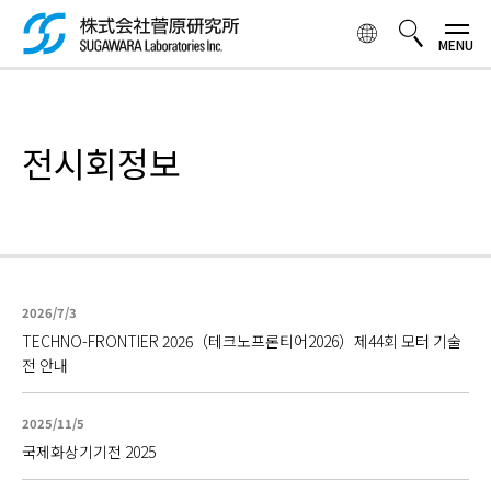
주
요
콘
텐
検索ボックス
츠
로
전시회정보
건
너
뛰
기
2026/7/3
TECHNO-FRONTIER 2026（테크노프론티어2026）제44회 모터 기술
전 안내
2025/11/5
국제화상기기전 2025