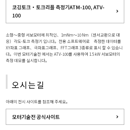
코깅토크・토크리플 측정기ATM-100, ATV-
100
소형～중형 서보모터에 최적인、1mNm～10 Nm（센서교환으로 대
응）각도-토크 측정기 입니다。전용 소프트웨어로 측정한 데이터를
XY좌표 그래프、극좌표그래프、FFT그래프 3종류로 표시 할 수 있습니
다。이번 모터기술전 에서는 ATV-100를 사용하여 1.5 kW 서보모터의
측정 데모를 실시합니다。
오시는길
아래의 전시 사이트를 참조해 주세요。
모터기술전 공식사이트