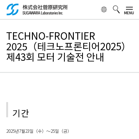
주
요
콘
텐
検索ボックス
츠
TECHNO-FRONTIER
로
2025（테크노프론티어2025）
건
너
제43회 모터 기술전 안내
뛰
기
기간
2025년7월23일（수）～25일（금）