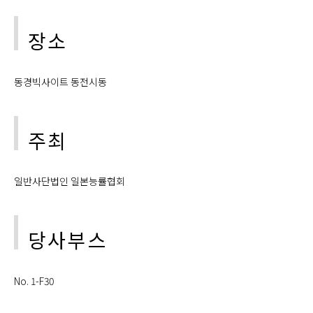
장소
동경빅사이트 동전시동
주최
일반사단법인 일본능률협회
당사부스
No. 1-F30