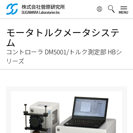
メ
イ
ン
コ
検索ボックス
モータトルクメータシステ
ン
テ
ム
ン
ツ
コントローラ DM5001/トルク測定部 HBシ
に
リーズ
移
動