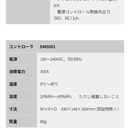
2ch
電源コントロール用接点出力
（NO、NC）1ch
コントローラ
DM5001
電源
100～240VAC、50/60Hz
消費電力
30VA
温度
0℃～40℃
湿度
20%RH～90%RH、 ただし結露しないこと
寸法
W×H×D 430×148×360mm（突起物除く）
質量
8kg