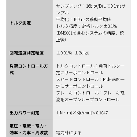
サンプリング：16bitA/Dにて0.1msサ
ンプル
平均化：100msの移動平均値
トルク測定
トルク精度：定格トルク±0.1%
（DM5001を含むシステムの精度、校
正後）
回転速度測定精度
±0.01％ ±2digit
負荷コントロール方
トルクコントロール：負荷トルク一
式
定にサーボコントロール
スピードコントロール：回転速度一
定にサーボコントロール
ブレーキコントロール：ブレーキ電
流をオープンループコントロール
出力パワー測定
T[N・m]×S[r/min]×0.1047
電圧・電流・電力・
効率・力率・周波数
電力計による