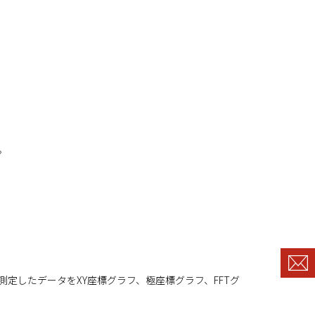
。
測定したデータをXY座標グラフ、極座標グラフ、FFTグ
。