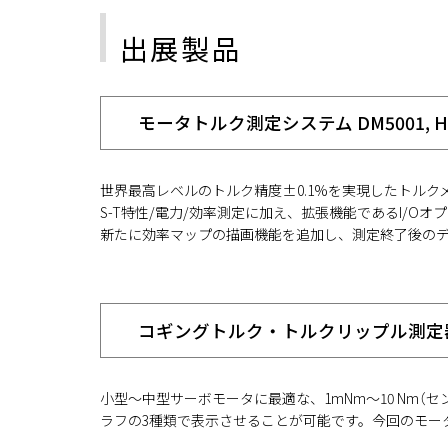
出展製品
モータトルク測定システム DM5001, HB
世界最高レベルのトルク精度±0.1%を実現したトルク
S-T特性/電力/効率測定に加え、拡張機能であるI/
新たに効率マップの描画機能を追加し、測定終了後の
コギングトルク・トルクリップル測定器ATM-10
小型～中型サーボモータに最適な、1mNm～10 Nm
ラフの3種類で表示させることが可能です。今回のモータ