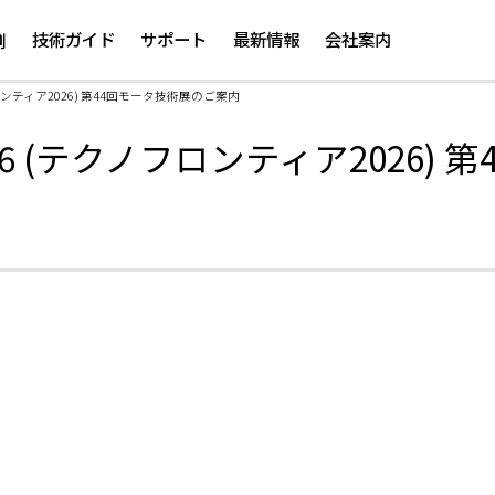
メ
イ
技術ガイド
サポート
最新情報
会社案内
例
ン
コ
クノフロンティア2026) 第44回モータ技術展のご案内
ン
テ
 2026 (テクノフロンティア2026
ン
ツ
に
移
動